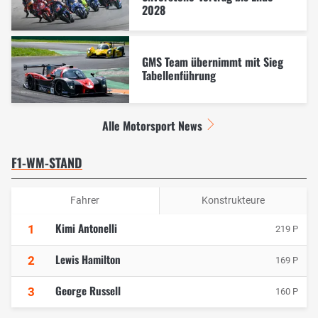
2028
GMS Team übernimmt mit Sieg
Tabellenführung
Alle Motorsport News
F1-WM-STAND
Fahrer
Konstrukteure
Kimi Antonelli
1
219 P
Lewis Hamilton
2
169 P
George Russell
3
160 P