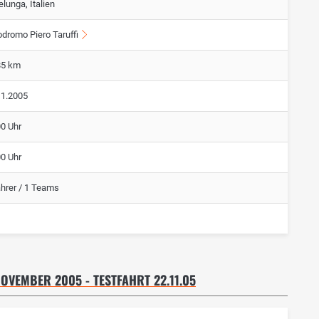
elunga, Italien
odromo Piero Taruffi
85 km
11.2005
00 Uhr
00 Uhr
ahrer / 1 Teams
NOVEMBER 2005 - TESTFAHRT 22.11.05