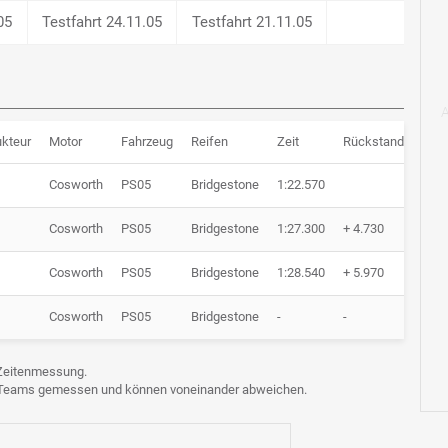
05
Testfahrt 24.11.05
Testfahrt 21.11.05
ukteur
Motor
Fahrzeug
Reifen
Zeit
Rückstand
Run
Cosworth
PS05
Bridgestone
1:22.570
20 
Cosworth
PS05
Bridgestone
1:27.300
+ 4.730
22 
Cosworth
PS05
Bridgestone
1:28.540
+ 5.970
28 
Cosworth
PS05
Bridgestone
-
-
3 R
e Zeitenmessung.
n Teams gemessen und können voneinander abweichen.