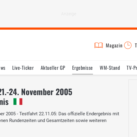
Magazin
T
ews
Live-Ticker
Aktueller GP
Ergebnisse
WM-Stand
TV-P
lder
Termine
Statistik
Testfahrten
Reglement
Lexikon
21.-24. November 2005
nis
 2005 - Testfahrt 22.11.05: Das offizielle Endergebnis mit
renen Rundenzeiten und Gesamtzeiten sowie weiteren