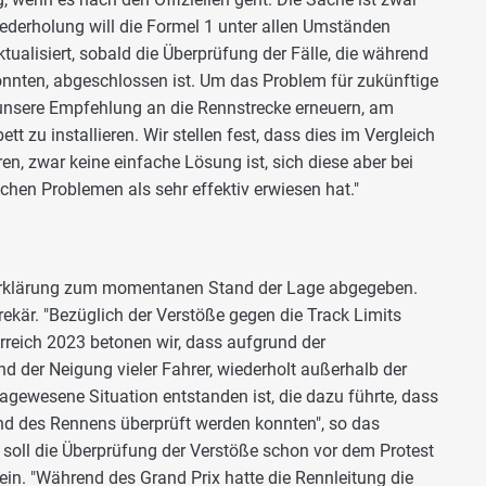
ederholung will die Formel 1 unter allen Umständen
tualisiert, sobald die Überprüfung der Fälle, die während
nnten, abgeschlossen ist. Um das Problem für zukünftige
 unsere Empfehlung an die Rennstrecke erneuern, am
t zu installieren. Wir stellen fest, dass dies im Vergleich
en, zwar keine einfache Lösung ist, sich diese aber bei
chen Problemen als sehr effektiv erwiesen hat."
e Erklärung zum momentanen Stand der Lage abgegeben.
rekär. "Bezüglich der Verstöße gegen die Track Limits
rreich 2023 betonen wir, dass aufgrund der
d der Neigung vieler Fahrer, wiederholt außerhalb der
dagewesene Situation entstanden ist, die dazu führte, dass
end des Rennens überprüft werden konnten", so das
n soll die Überprüfung der Verstöße schon vor dem Protest
n. "Während des Grand Prix hatte die Rennleitung die