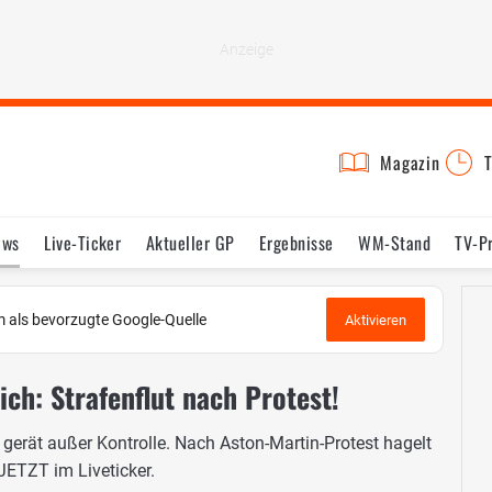
Magazin
T
ews
Live-Ticker
Aktueller GP
Ergebnisse
WM-Stand
TV-P
lder
Termine
Statistik
Testfahrten
Reglement
Lexikon
 als bevorzugte Google-Quelle
Aktivieren
ich: Strafenflut nach Protest!
 gerät außer Kontrolle. Nach Aston-Martin-Protest hagelt
JETZT im Liveticker.