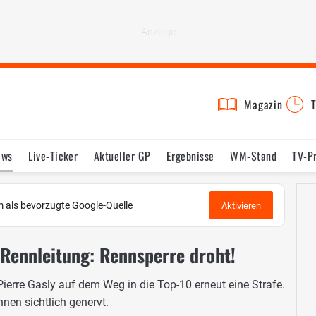
Magazin
T
ews
Live-Ticker
Aktueller GP
Ergebnisse
WM-Stand
TV-P
lder
Termine
Statistik
Testfahrten
Reglement
Lexikon
 als bevorzugte Google-Quelle
Aktivieren
 Rennleitung: Rennsperre droht!
ierre Gasly auf dem Weg in die Top-10 erneut eine Strafe.
nen sichtlich genervt.