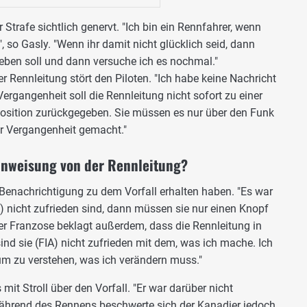
r Strafe sichtlich genervt. "Ich bin ein Rennfahrer, wenn
", so Gasly. "Wenn ihr damit nicht glücklich seid, dann
geben soll und dann versuche ich es nochmal."
 Rennleitung stört den Piloten. "Ich habe keine Nachricht
ergangenheit soll die Rennleitung nicht sofort zu einer
 Position zurückgegeben. Sie müssen es nur über den Funk
er Vergangenheit gemacht."
 Anweisung von der Rennleitung?
 Benachrichtigung zu dem Vorfall erhalten haben. "Es war
A) nicht zufrieden sind, dann müssen sie nur einen Knopf
r Franzose beklagt außerdem, dass die Rennleitung in
sind sie (FIA) nicht zufrieden mit dem, was ich mache. Ich
um zu verstehen, was ich verändern muss."
it Stroll über den Vorfall. "Er war darüber nicht
. Während des Rennens beschwerte sich der Kanadier jedoch