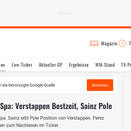
Magazin
T
ews
Live-Ticker
Aktueller GP
Ergebnisse
WM-Stand
TV-P
lder
Termine
Statistik
Testfahrten
Reglement
Lexikon
 als bevorzugte Google-Quelle
Aktivieren
Spa: Verstappen Bestzeit, Sainz Pole
a. Sainz erbt Pole Position von Verstappen. Perez
afen zum Nachlesen im Ticker.