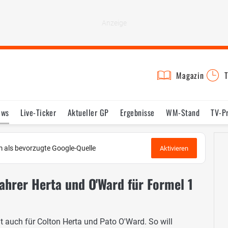
Magazin
T
ews
Live-Ticker
Aktueller GP
Ergebnisse
WM-Stand
TV-P
lder
Termine
Statistik
Testfahrten
Reglement
Lexikon
 als bevorzugte Google-Quelle
Aktivieren
hrer Herta und O'Ward für Formel 1
lt auch für Colton Herta und Pato O'Ward. So will