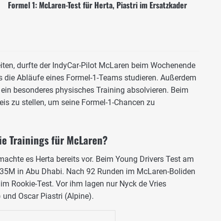
Formel 1: McLaren-Test für Herta, Piastri im Ersatzkader
iten, durfte der IndyCar-Pilot McLaren beim Wochenende
its die Abläufe eines Formel-1-Teams studieren. Außerdem
ein besonderes physisches Training absolvieren. Beim
weis zu stellen, um seine Formel-1-Chancen zu
ie Trainings für McLaren?
achte es Herta bereits vor. Beim Young Drivers Test am
L35M in Abu Dhabi. Nach 92 Runden im McLaren-Boliden
t im Rookie-Test. Vor ihm lagen nur Nyck de Vries
und Oscar Piastri (Alpine).