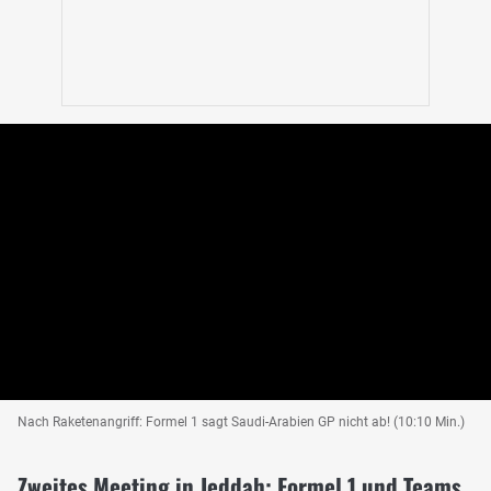
Nach Raketenangriff: Formel 1 sagt Saudi-Arabien GP nicht ab! (10:10 Min.)
Zweites Meeting in Jeddah: Formel 1 und Teams