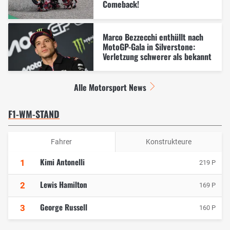
Comeback!
Marco Bezzecchi enthüllt nach
MotoGP-Gala in Silverstone:
Verletzung schwerer als bekannt
Alle Motorsport News
F1-WM-STAND
Fahrer
Konstrukteure
Kimi Antonelli
1
219 P
Lewis Hamilton
2
169 P
George Russell
3
160 P