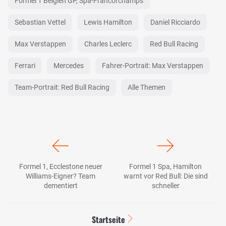
Formel 1 Belgien GP, Spa-Francorchamps
Sebastian Vettel
Lewis Hamilton
Daniel Ricciardo
Max Verstappen
Charles Leclerc
Red Bull Racing
Ferrari
Mercedes
Fahrer-Portrait: Max Verstappen
Team-Portrait: Red Bull Racing
Alle Themen
Formel 1, Ecclestone neuer
Formel 1 Spa, Hamilton
Williams-Eigner? Team
warnt vor Red Bull: Die sind
dementiert
schneller
Startseite