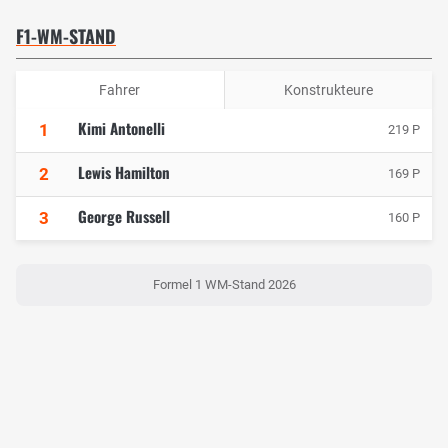
F1-WM-STAND
Fahrer
Konstrukteure
Kimi Antonelli
1
219 P
Lewis Hamilton
2
169 P
George Russell
3
160 P
Formel 1 WM-Stand 2026