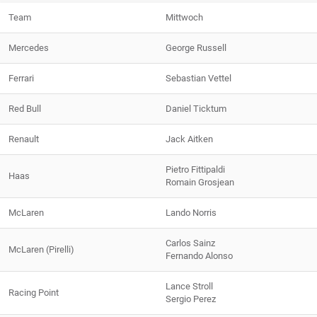
Team
Mittwoch
Mercedes
George Russell
Ferrari
Sebastian Vettel
Red Bull
Daniel Ticktum
Renault
Jack Aitken
Pietro Fittipaldi
Haas
Romain Grosjean
McLaren
Lando Norris
Carlos Sainz
McLaren (Pirelli)
Fernando Alonso
Lance Stroll
Racing Point
Sergio Perez