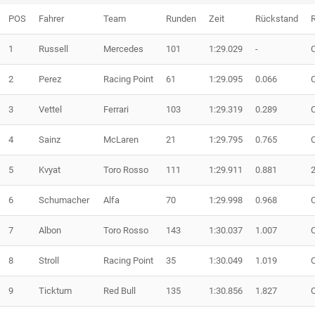
POS
Fahrer
Team
Runden
Zeit
Rückstand
1
Russell
Mercedes
101
1:29.029
-
2
Perez
Racing Point
61
1:29.095
0.066
3
Vettel
Ferrari
103
1:29.319
0.289
4
Sainz
McLaren
21
1:29.795
0.765
5
Kvyat
Toro Rosso
111
1:29.911
0.881
6
Schumacher
Alfa
70
1:29.998
0.968
7
Albon
Toro Rosso
143
1:30.037
1.007
8
Stroll
Racing Point
35
1:30.049
1.019
9
Ticktum
Red Bull
135
1:30.856
1.827