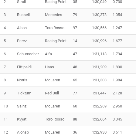
2
Stroll
Racing Point
35
1:30,049
0,730
3
Russell
Mercedes
79
1:30,373
1,054
4
Albon
Toro Rosso
97
1:30,566
1,247
5
Perez
Racing Point
14
1:30,996
1,677
6
Schumacher
Alfa
47
1:31,113
1,794
7
Fittipaldi
Haas
48
1:31,209
1,890
8
Norris
McLaren
65
1:31,303
1,984
9
Ticktum
Red Bull
77
1:31,447
2,128
10
Sainz
McLaren
60
1:32,269
2,950
11
Kvyat
Toro Rosso
88
1:32,664
3,345
12
Alonso
McLaren
36
1:32,930
3,611