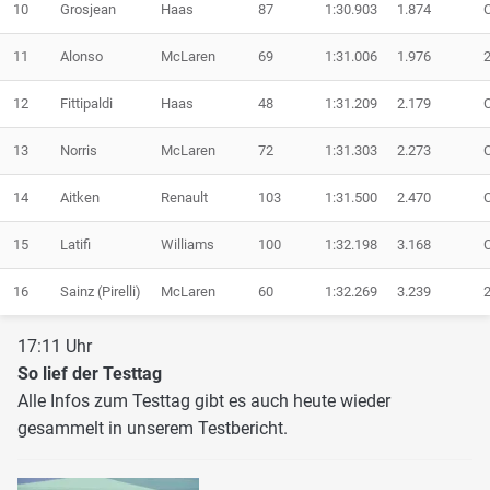
10
Grosjean
Haas
87
1:30.903
1.874
11
Alonso
McLaren
69
1:31.006
1.976
12
Fittipaldi
Haas
48
1:31.209
2.179
13
Norris
McLaren
72
1:31.303
2.273
14
Aitken
Renault
103
1:31.500
2.470
15
Latifi
Williams
100
1:32.198
3.168
16
Sainz (Pirelli)
McLaren
60
1:32.269
3.239
17:11 Uhr
So lief der Testtag
Alle Infos zum Testtag gibt es auch heute wieder
gesammelt in unserem Testbericht.