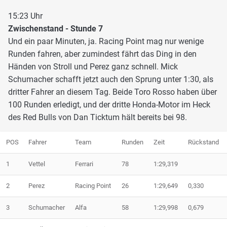
15:23 Uhr
Zwischenstand - Stunde 7
Und ein paar Minuten, ja. Racing Point mag nur wenige
Runden fahren, aber zumindest fährt das Ding in den
Händen von Stroll und Perez ganz schnell. Mick
Schumacher schafft jetzt auch den Sprung unter 1:30, als
dritter Fahrer an diesem Tag. Beide Toro Rosso haben über
100 Runden erledigt, und der dritte Honda-Motor im Heck
des Red Bulls von Dan Ticktum hält bereits bei 98.
POS
Fahrer
Team
Runden
Zeit
Rückstand
1
Vettel
Ferrari
78
1:29,319
2
Perez
Racing Point
26
1:29,649
0,330
3
Schumacher
Alfa
58
1:29,998
0,679