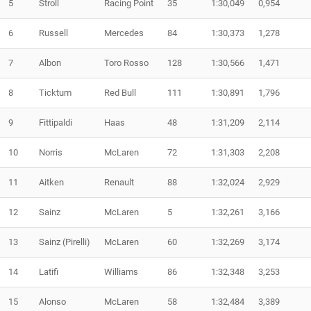
5
Stroll
Racing Point
35
1:30,049
0,954
6
Russell
Mercedes
84
1:30,373
1,278
7
Albon
Toro Rosso
128
1:30,566
1,471
8
Ticktum
Red Bull
111
1:30,891
1,796
9
Fittipaldi
Haas
48
1:31,209
2,114
10
Norris
McLaren
72
1:31,303
2,208
11
Aitken
Renault
88
1:32,024
2,929
12
Sainz
McLaren
5
1:32,261
3,166
13
Sainz (Pirelli)
McLaren
60
1:32,269
3,174
14
Latifi
Williams
86
1:32,348
3,253
15
Alonso
McLaren
58
1:32,484
3,389