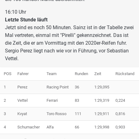
16:10 Uhr
Letzte Stunde läuft
Jetzt sind es noch 50 Minuten. Sainz ist in der Tabelle zwei
Mal vertreten, einmal mit "Pirelli" gekennzeichnet. Das ist
die Zeit, die er am Vormittag mit den 2020er-Reifen fuhr.
Sergio Perez liegt nach wie vor in Führung, vor Sebastian
Vettel.
POS
Fahrer
Team
Runden
Zeit
Rückstand
1
Perez
Racing Point
36
1:29,095
2
Vettel
Ferrari
83
1:29,319
0,224
3
Kvyat
Toro Rosso
111
1:29,911
0,816
4
Schumacher
Alfa
66
1:29,998
0,903