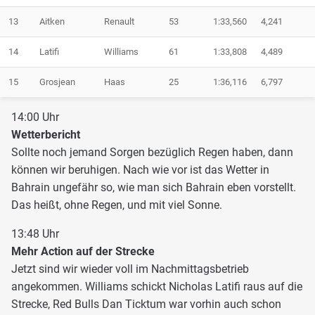
13
Aitken
Renault
53
1:33,560
4,241
14
Latifi
Williams
61
1:33,808
4,489
15
Grosjean
Haas
25
1:36,116
6,797
14:00 Uhr
Wetterbericht
Sollte noch jemand Sorgen bezüglich Regen haben, dann
können wir beruhigen. Nach wie vor ist das Wetter in
Bahrain ungefähr so, wie man sich Bahrain eben vorstellt.
Das heißt, ohne Regen, und mit viel Sonne.
13:48 Uhr
Mehr Action auf der Strecke
Jetzt sind wir wieder voll im Nachmittagsbetrieb
angekommen. Williams schickt Nicholas Latifi raus auf die
Strecke, Red Bulls Dan Ticktum war vorhin auch schon