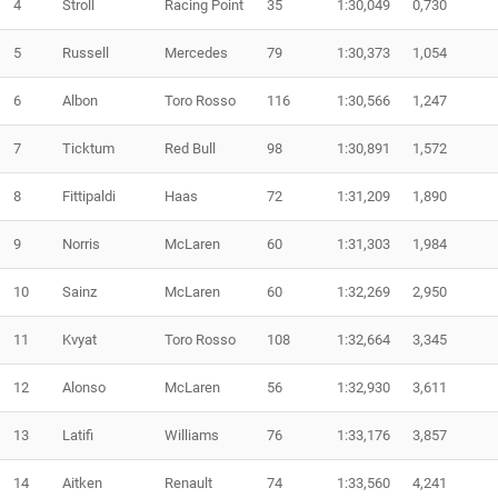
4
Stroll
Racing Point
35
1:30,049
0,730
5
Russell
Mercedes
79
1:30,373
1,054
6
Albon
Toro Rosso
116
1:30,566
1,247
7
Ticktum
Red Bull
98
1:30,891
1,572
8
Fittipaldi
Haas
72
1:31,209
1,890
9
Norris
McLaren
60
1:31,303
1,984
10
Sainz
McLaren
60
1:32,269
2,950
11
Kvyat
Toro Rosso
108
1:32,664
3,345
12
Alonso
McLaren
56
1:32,930
3,611
13
Latifi
Williams
76
1:33,176
3,857
14
Aitken
Renault
74
1:33,560
4,241