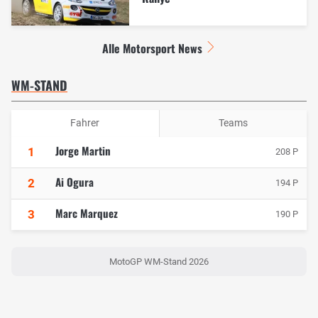
Alle Motorsport News
WM-STAND
Fahrer
Teams
Jorge Martin
1
208 P
Ai Ogura
2
194 P
Marc Marquez
3
190 P
MotoGP WM-Stand 2026