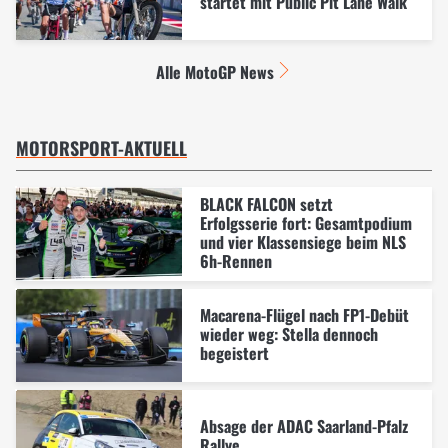
startet mit Public Pit Lane Walk
Alle MotoGP News
MOTORSPORT-AKTUELL
BLACK FALCON setzt
Erfolgsserie fort: Gesamtpodium
und vier Klassensiege beim NLS
6h-Rennen
Macarena-Flügel nach FP1-Debüt
wieder weg: Stella dennoch
begeistert
Absage der ADAC Saarland-Pfalz
Rallye