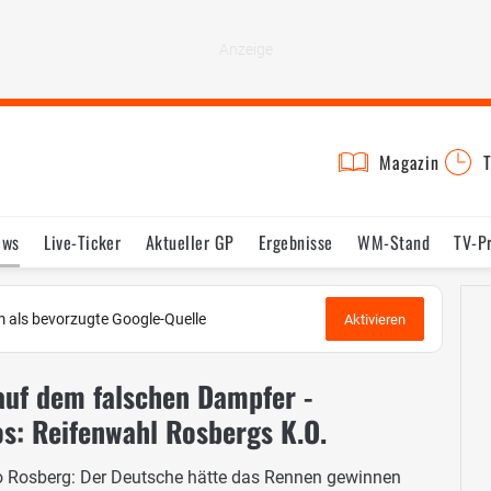
Magazin
T
ews
Live-Ticker
Aktueller GP
Ergebnisse
WM-Stand
TV-P
lder
Termine
Statistik
Testfahrten
Reglement
Lexikon
 als bevorzugte Google-Quelle
Aktivieren
auf dem falschen Dampfer -
s: Reifenwahl Rosbergs K.O.
co Rosberg: Der Deutsche hätte das Rennen gewinnen