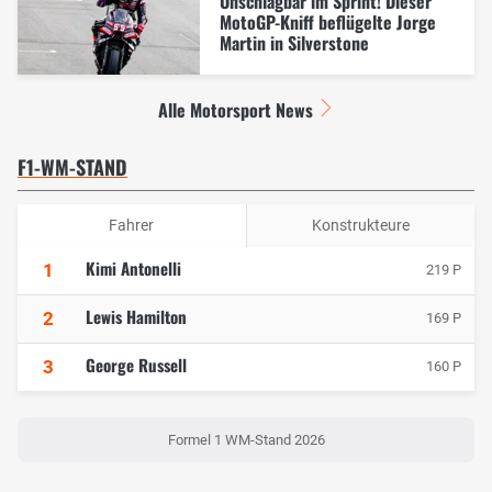
Unschlagbar im Sprint! Dieser
MotoGP-Kniff beflügelte Jorge
Martin in Silverstone
Alle Motorsport News
F1-WM-STAND
Fahrer
Konstrukteure
Kimi Antonelli
1
219 P
Lewis Hamilton
2
169 P
George Russell
3
160 P
Formel 1 WM-Stand 2026