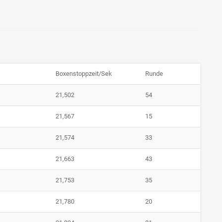
Boxenstoppzeit/Sek
Runde
21,502
54
21,567
15
21,574
33
21,663
43
21,753
35
21,780
20