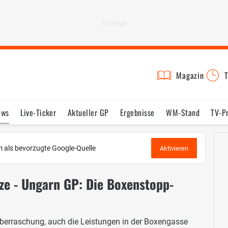
Magazin
T
ews
Live-Ticker
Aktueller GP
Ergebnisse
WM-Stand
TV-P
lder
Termine
Statistik
Testfahrten
Reglement
Lexikon
 als bevorzugte Google-Quelle
Aktivieren
ze - Ungarn GP: Die Boxenstopp-
Überraschung, auch die Leistungen in der Boxengasse