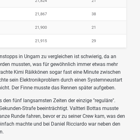
21,824
21
21,867
38
21,900
21
21,915
29
stopps in Ungarn zu vergleichen ist schwierig, da an
erden mussten, was für gewöhnlich immer etwas mehr
rachte Kimi Räikkönen sogar fast eine Minute zwischen
chte sein Elektronikproblem durch einen Systemneustart
 nicht. Der Finne musste das Rennen später aufgeben.
den fünf langsamsten Zeiten der einzige "reguläre".
Sekunden-Strafe beeinträchtigt. Valtteri Bottas musste
anze Runde fahren, bevor er zu seiner Crew kam, was den
einfach machte und bei Daniel Ricciardo war neben den
n.