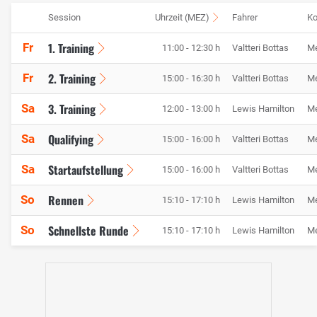
Session
Uhrzeit (MEZ)
Fahrer
Ko
1. Training
Fr
11:00 - 12:30 h
Valtteri Bottas
M
2. Training
Fr
15:00 - 16:30 h
Valtteri Bottas
M
3. Training
Sa
12:00 - 13:00 h
Lewis Hamilton
M
Qualifying
Sa
15:00 - 16:00 h
Valtteri Bottas
M
Startaufstellung
Sa
15:00 - 16:00 h
Valtteri Bottas
M
Rennen
So
15:10 - 17:10 h
Lewis Hamilton
M
Schnellste Runde
So
15:10 - 17:10 h
Lewis Hamilton
M