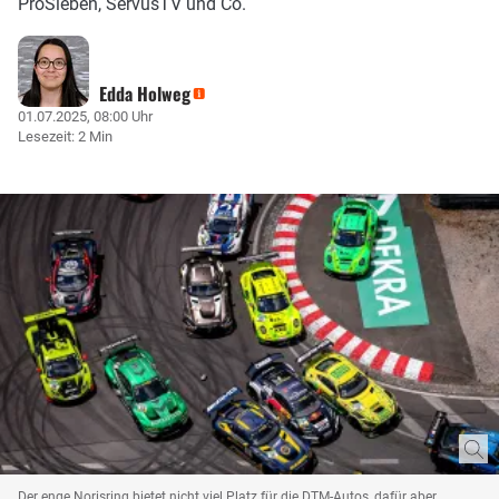
ProSieben, ServusTV und Co.
Edda Holweg
01.07.2025, 08:00 Uhr
Lesezeit: 2 Min
Der enge Norisring bietet nicht viel Platz für die DTM-Autos, dafür aber