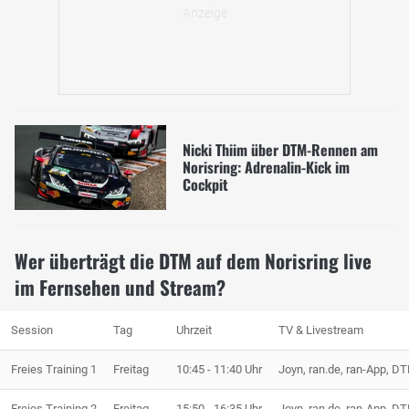
Nicki Thiim über DTM-Rennen am
Norisring: Adrenalin-Kick im
Cockpit
Wer überträgt die DTM auf dem Norisring live
im Fernsehen und Stream?
Session
Tag
Uhrzeit
TV & Livestream
Freies Training 1
Freitag
10:45 - 11:40 Uhr
Joyn, ran.de, ran-App, 
Freies Training 2
Freitag
15:50 - 16:35 Uhr
Joyn, ran.de, ran-App, 