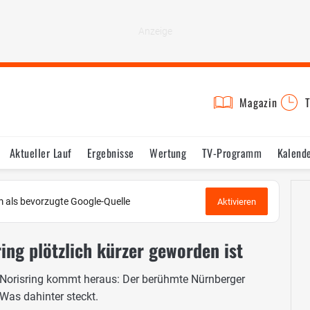
Magazin
T
Aktueller Lauf
Ergebnisse
Wertung
TV-Programm
Kalend
 als bevorzugte Google-Quelle
Aktivieren
ing plötzlich kürzer geworden ist
risring kommt heraus: Der berühmte Nürnberger
Was dahinter steckt.