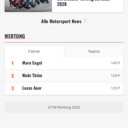
2028
Alle Motorsport News
WERTUNG
Fahrer
Teams
Maro Engel
1
145 P
Nicki Thiim
2
124 P
Lucas Auer
3
123 P
DTM Wertung 2026