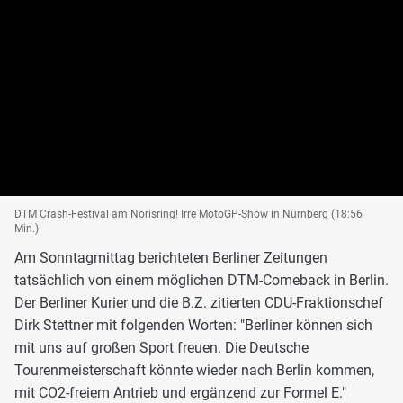
DTM Crash-Festival am Norisring! Irre MotoGP-Show in Nürnberg (18:56
Min.)
Am Sonntagmittag berichteten Berliner Zeitungen
tatsächlich von einem möglichen DTM-Comeback in Berlin.
Der Berliner Kurier und die
B.Z.
zitierten CDU-Fraktionschef
Dirk Stettner mit folgenden Worten: "Berliner können sich
mit uns auf großen Sport freuen. Die Deutsche
Tourenmeisterschaft könnte wieder nach Berlin kommen,
mit CO2-freiem Antrieb und ergänzend zur Formel E."