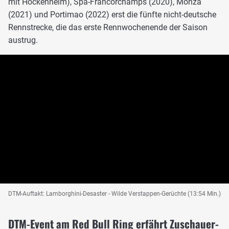
mit Hockenheim), Spa-Francorchamps (2020), Monza
(2021) und Portimao (2022) erst die fünfte nicht-deutsche
Rennstrecke, die das erste Rennwochenende der Saison
austrug.
DTM-Auftakt: Lamborghini-Desaster - Wilde Verstappen-Gerüchte (13:54 Min.)
DTM-Event am Red Bull Ring erfährt Zuschauer-