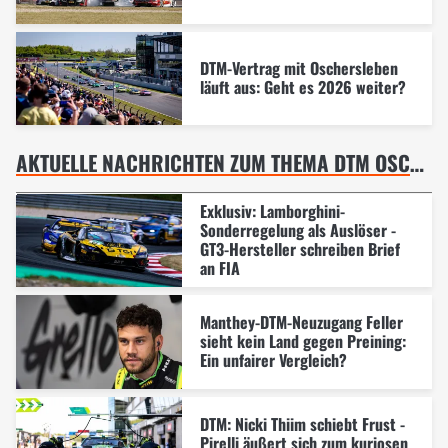
DTM-Vertrag mit Oschersleben
läuft aus: Geht es 2026 weiter?
AKTUELLE NACHRICHTEN ZUM THEMA DTM OSCHERSLEBEN
Exklusiv: Lamborghini-
Sonderregelung als Auslöser -
GT3-Hersteller schreiben Brief
an FIA
Manthey-DTM-Neuzugang Feller
sieht kein Land gegen Preining:
Ein unfairer Vergleich?
DTM: Nicki Thiim schiebt Frust -
Pirelli äußert sich zum kuriosen