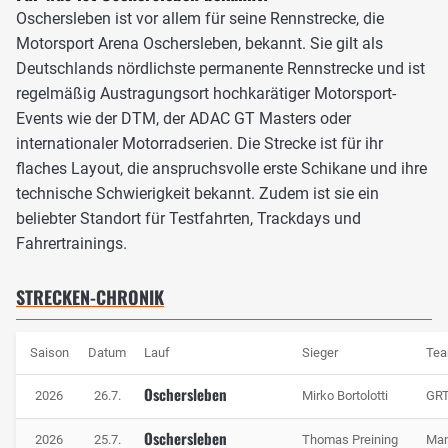
Oschersleben ist vor allem für seine Rennstrecke, die
erforderlich wäre. Die Anlage umfasst neben der Grand-
Motorsport Arena Oschersleben, bekannt. Sie gilt als
Prix-Strecke auch zusätzliche Streckenvarianten sowie ein
Deutschlands nördlichste permanente Rennstrecke und ist
Fahrerlager, Konferenzräume, Hospitality-Bereiche und ein
regelmäßig Austragungsort hochkarätiger Motorsport-
anliegendes Hotel direkt an der Strecke.
Events wie der DTM, der ADAC GT Masters oder
Die Motorsport Arena Oschersleben dient nicht nur als
internationaler Motorradserien. Die Strecke ist für ihr
Austragungsort für professionelle Rennveranstaltungen
flaches Layout, die anspruchsvolle erste Schikane und ihre
wie die DTM oder das ADAC GT Masters, sondern wird
technische Schwierigkeit bekannt. Zudem ist sie ein
auch für Testfahrten, Trackdays, Fahrertrainings und
beliebter Standort für Testfahrten, Trackdays und
Industrieanwendungen genutzt.
Fahrertrainings.
STRECKEN-CHRONIK
Saison
Datum
Lauf
Sieger
Te
Oschersleben
2026
26.7.
Mirko Bortolotti
GRT
Oschersleben
2026
25.7.
Thomas Preining
Man