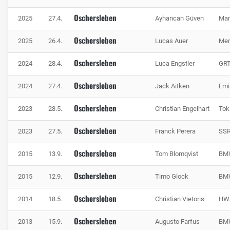
Oschersleben
2025
27.4.
Ayhancan Güven
Man
Oschersleben
2025
26.4.
Lucas Auer
Mer
Oschersleben
2024
28.4.
Luca Engstler
GRT
Oschersleben
2024
27.4.
Jack Aitken
Emi
Oschersleben
2023
28.5.
Christian Engelhart
Tok
Oschersleben
2023
27.5.
Franck Perera
SSR
Oschersleben
2015
13.9.
Tom Blomqvist
BM
Oschersleben
2015
12.9.
Timo Glock
BM
Oschersleben
2014
18.5.
Christian Vietoris
HWA
Oschersleben
2013
15.9.
Augusto Farfus
BM