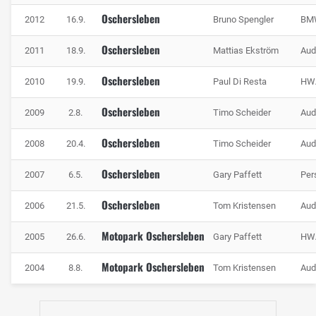
Oschersleben
2012
16.9.
Bruno Spengler
BMW
Oschersleben
2011
18.9.
Mattias Ekström
Aud
Oschersleben
2010
19.9.
Paul Di Resta
HWA
Oschersleben
2009
2.8.
Timo Scheider
Aud
Oschersleben
2008
20.4.
Timo Scheider
Aud
Oschersleben
2007
6.5.
Gary Paffett
Per
Oschersleben
2006
21.5.
Tom Kristensen
Aud
Motopark Oschersleben
2005
26.6.
Gary Paffett
HW
Motopark Oschersleben
2004
8.8.
Tom Kristensen
Aud