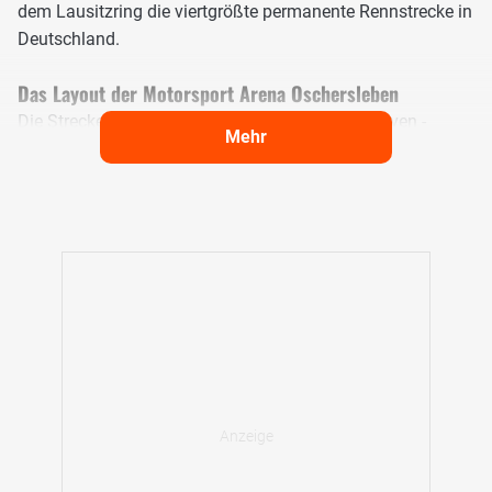
dem Lausitzring die viertgrößte permanente Rennstrecke in
Deutschland.
Das Layout der Motorsport Arena Oschersleben
Die Strecke misst 3,696 Kilometer, besitzt 14 Kurven -
Mehr
gleichmäßig aufgeteilt in sieben Rechts- und sieben
Linkskurven – und wird ausschließlich im Uhrzeigersinn
befahren. Die Topografie der Strecke ist weitgehend flach,
mit einem geringen Höhenunterschied von rund 23 Metern,
was sie besonders fahrtechnisch anspruchsvoll macht.
Typisch für Oschersleben sind die enge erste Schikane
nach der Start-Ziel-Gerade und die insgesamt technisch
herausfordernde Streckenführung, die kaum Raum für
Fahrfehler lässt. Die Start-Ziel-Gerade ist rund 825 Meter
lang und ermöglicht hohe Geschwindigkeiten vor der
harten Anbremszone in die erste Kurvenkombination.