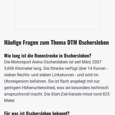
Häufige Fragen zum Thema DTM Oschersleben
Wie lang ist die Rennstrecke in Oschersleben?
Die Motorsport Arena Oschersleben ist seit März 2007
Auf der Start-Ziel-Geraden in Oschersleben können die Fahrer
3,696 Kilometer lang. Die Strecke verfügt über 14 Kurven -
Geschwindigkeiten in Höhe von über 200 km/h erreichen, Foto: IMAGO /
Eibner
sieben Rechts- und sieben Linkskurven - und wird im
Uhrzeigersinn befahren. Sie ist flach angelegt mit nur
DTM zu Gast in Oschersleben
geringem Höhenunterschied, was sie besonders technisch
anspruchsvoll macht. Die Start-Ziel-Gerade misst rund 825
Die Motorsport Arena verfügt über eine FIA-Homologation
Meter.
der Kategorie 2 und ist damit für zahlreiche internationale
Rennserien zugelassen – Formel-1-Rennen sind jedoch
Für was ist Oschersleben bekannt?
ausgeschlossen, da dafür eine Grade-1-Homologation