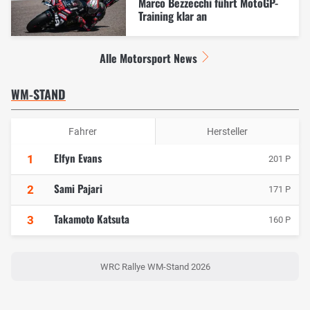
Marco Bezzecchi führt MotoGP-
Training klar an
Alle Motorsport News
WM-STAND
Fahrer
Hersteller
Elfyn Evans
1
201 P
Sami Pajari
2
171 P
Takamoto Katsuta
3
160 P
WRC Rallye WM-Stand 2026