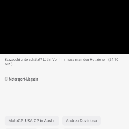
Bezzecchi unterschätzt? Lüthi: Vor ihm muss man den Hut ziehen! (24:10
Min.)
© Motorsport-Magazin
MotoGP: USA-GP in Austin
Andrea Dovizioso