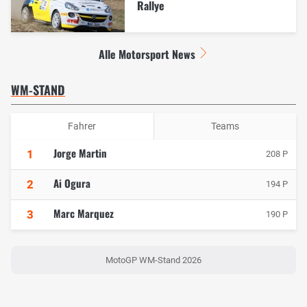
Rallye
Alle Motorsport News
WM-STAND
Fahrer
Teams
Jorge Martin
1
208 P
Ai Ogura
2
194 P
Marc Marquez
3
190 P
MotoGP WM-Stand 2026