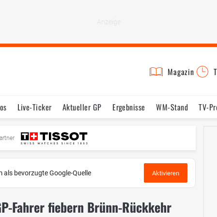
Magazin
T
os
Live-Ticker
Aktueller GP
Ergebnisse
WM-Stand
TV-P
mine
Testfahrten
Reglement
Bilder
artner
 als bevorzugte Google-Quelle
Aktivieren
GP-Fahrer fiebern Brünn-Rückkehr