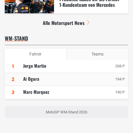
1-Kundenteam von Mercedes
Alle Motorsport News
WM-STAND
Fahrer
Teams
Jorge Martin
1
208 P
Ai Ogura
2
194 P
Marc Marquez
3
190 P
MotoGP WM-Stand 2026