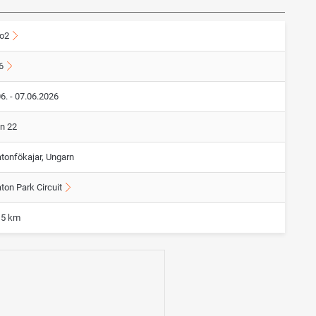
o2
6
6. - 07.06.2026
on 22
atonfökajar, Ungarn
ton Park Circuit
15 km