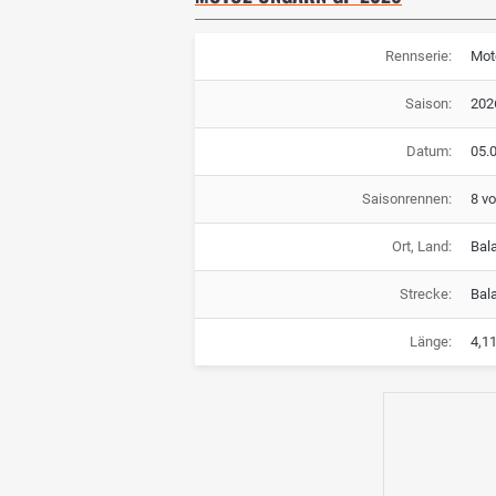
Rennserie:
Mot
Saison:
202
Datum:
05.0
Saisonrennen:
8 v
Ort, Land:
Bal
Strecke:
Bala
Länge:
4,1