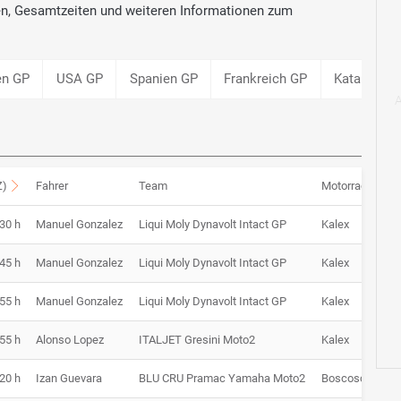
ten, Gesamtzeiten und weiteren Informationen zum
en GP
USA GP
Spanien GP
Frankreich GP
Katalonien
Z)
Fahrer
Team
Motorrad
:30 h
Manuel Gonzalez
Liqui Moly Dynavolt Intact GP
Kalex
:45 h
Manuel Gonzalez
Liqui Moly Dynavolt Intact GP
Kalex
:55 h
Manuel Gonzalez
Liqui Moly Dynavolt Intact GP
Kalex
:55 h
Alonso Lopez
ITALJET Gresini Moto2
Kalex
:20 h
Izan Guevara
BLU CRU Pramac Yamaha Moto2
Boscoscuro SF