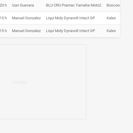
:20 h
Izan Guevara
BLU CRU Pramac Yamaha Moto2
Boscoscuro SF
:15 h
Manuel Gonzalez
Liqui Moly Dynavolt Intact GP
Kalex
:15 h
Manuel Gonzalez
Liqui Moly Dynavolt Intact GP
Kalex