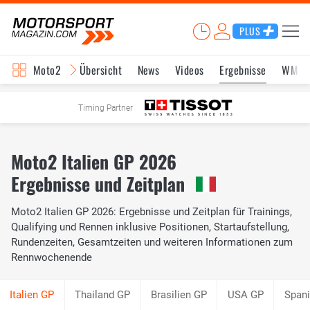
PLUS
Moto2
Übersicht
News
Videos
Ergebnisse
WM-S
Timing Partner
Moto2 Italien GP 2026
Ergebnisse und Zeitplan
Moto2 Italien GP 2026: Ergebnisse und Zeitplan für Trainings,
Qualifying und Rennen inklusive Positionen, Startaufstellung,
Rundenzeiten, Gesamtzeiten und weiteren Informationen zum
Rennwochenende
Thailand GP
Brasilien GP
USA GP
Span