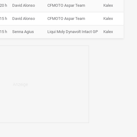
:20 h
David Alonso
CFMOTO Aspar Team
Kalex
1:35.
:15 h
David Alonso
CFMOTO Aspar Team
Kalex
35:33.
:15 h
Senna Agius
Liqui Moly Dynavolt Intact GP
Kalex
1:36.