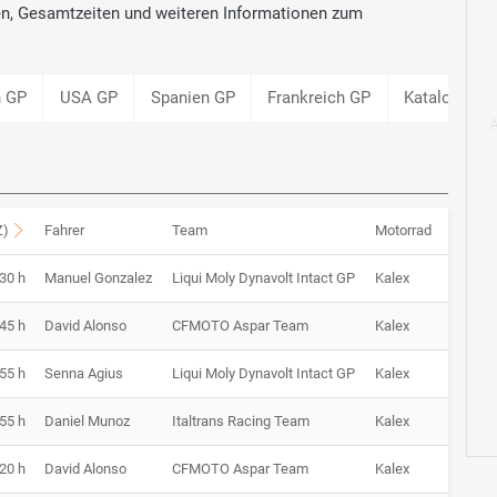
ten, Gesamtzeiten und weiteren Informationen zum
n GP
USA GP
Spanien GP
Frankreich GP
Katalonien 
Z)
Fahrer
Team
Motorrad
Z
:30 h
Manuel Gonzalez
Liqui Moly Dynavolt Intact GP
Kalex
1:35.
:45 h
David Alonso
CFMOTO Aspar Team
Kalex
1:36.
:55 h
Senna Agius
Liqui Moly Dynavolt Intact GP
Kalex
1:35.
:55 h
Daniel Munoz
Italtrans Racing Team
Kalex
1:35.
:20 h
David Alonso
CFMOTO Aspar Team
Kalex
1:35.