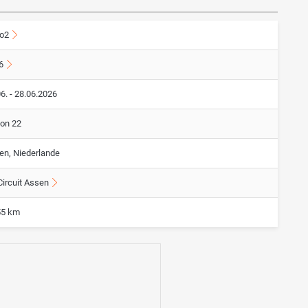
o2
6
6. - 28.06.2026
von 22
en, Niederlande
Circuit Assen
55 km