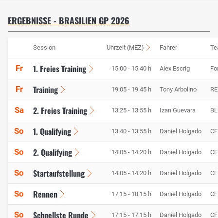
ERGEBNISSE - BRASILIEN GP 2026
Session
Uhrzeit (MEZ)
Fahrer
Te
1. Freies Training
Fr
15:00 - 15:40 h
Alex Escrig
Fo
Training
Fr
19:05 - 19:45 h
Tony Arbolino
RE
2. Freies Training
Sa
13:25 - 13:55 h
Izan Guevara
BL
1. Qualifying
So
13:40 - 13:55 h
Daniel Holgado
CF
2. Qualifying
So
14:05 - 14:20 h
Daniel Holgado
CF
Startaufstellung
So
14:05 - 14:20 h
Daniel Holgado
CF
Rennen
So
17:15 - 18:15 h
Daniel Holgado
CF
Schnellste Runde
So
17:15 - 17:15 h
Daniel Holgado
CF