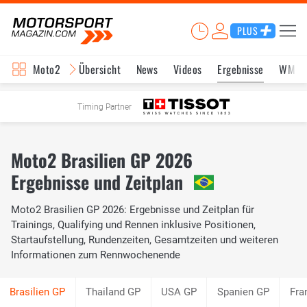
PLUS
Moto2
Übersicht
News
Videos
Ergebnisse
WM-S
Timing Partner
Moto2 Brasilien GP 2026
Ergebnisse und Zeitplan
Moto2 Brasilien GP 2026: Ergebnisse und Zeitplan für
Trainings, Qualifying und Rennen inklusive Positionen,
Startaufstellung, Rundenzeiten, Gesamtzeiten und weiteren
Informationen zum Rennwochenende
Thailand GP
USA GP
Spanien GP
Fra