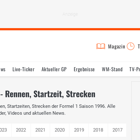
Magazin
T
ews
Live-Ticker
Aktueller GP
Ergebnisse
WM-Stand
TV-P
lder
Termine
Statistik
Testfahrten
Reglement
Lexikon
- Rennen, Startzeit, Strecken
n, Startzeiten, Strecken der Formel 1 Saison 1996. Alle
der, Videos und aktuellen News.
023
2022
2021
2020
2019
2018
2017
201