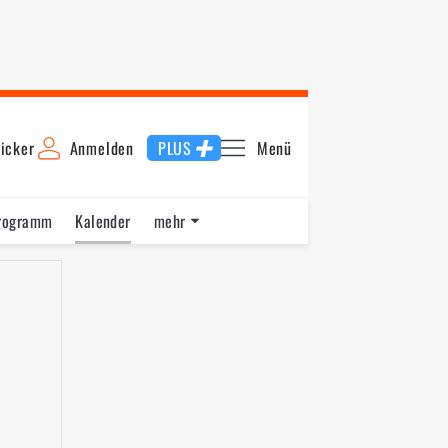
icker
Anmelden
PLUS
Menü
rogramm
Kalender
mehr
F1 Datenbank
Jobs
Über uns
6
2015
2014
2013
2012
2011
2010
2009