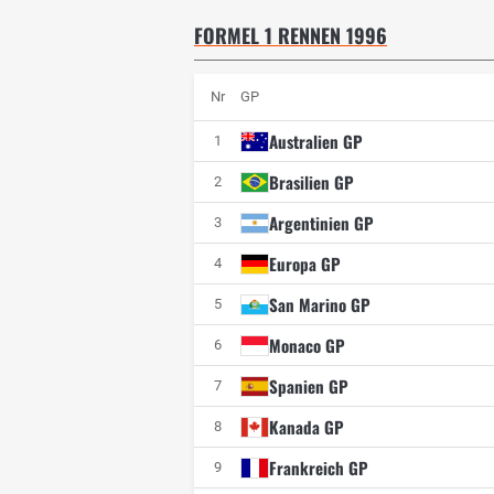
FORMEL 1 RENNEN 1996
Nr
GP
Australien GP
1
Brasilien GP
2
Argentinien GP
3
Europa GP
4
San Marino GP
5
Monaco GP
6
Spanien GP
7
Kanada GP
8
Frankreich GP
9