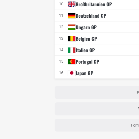
Großbritannien GP
10
Deutschland GP
11
Ungarn GP
12
Belgien GP
13
Italien GP
14
Portugal GP
15
Japan GP
16
F
Form