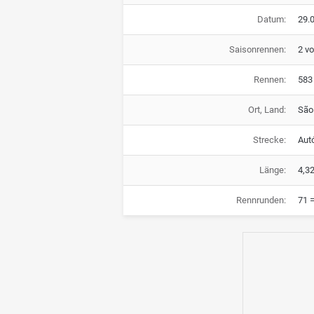
Datum:
29.0
Saisonrennen:
2 v
Rennen:
583
Ort, Land:
São 
Strecke:
Aut
Länge:
4,3
Rennrunden:
71 