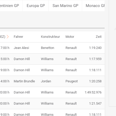
entinien GP
Europa GP
San Marino GP
Monaco GP
S
MEZ)
Fahrer
Konstrukteur
Motor
Zeit
17:00 h
Jean Alesi
Benetton
Renault
1:19.240
15:00 h
Damon Hill
Williams
Renault
1:17.959
19:00 h
Damon Hill
Williams
Renault
1:18.111
14:00 h
Martin Brundle
Jordan
Peugeot
1:20.258
20:00 h
Damon Hill
Williams
Renault
1:49:52.976
20:00 h
Damon Hill
Williams
Renault
1:21.547
19:00 h
Damon Hill
Williams
Renault
1:18.111