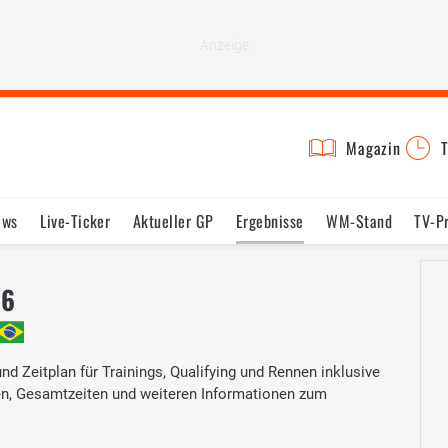
Magazin
T
ews
Live-Ticker
Aktueller GP
Ergebnisse
WM-Stand
TV-P
lder
Termine
Statistik
Testfahrten
Reglement
Lexikon
96
nd Zeitplan für Trainings, Qualifying und Rennen inklusive
ten, Gesamtzeiten und weiteren Informationen zum