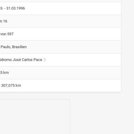
3. - 31.03.1996
on 16
 von 597
Paulo, Brasilien
ódromo José Carlos Pace
25 km
= 307,075 km