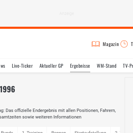
Magazin
T
ews
Live-Ticker
Aktueller GP
Ergebnisse
WM-Stand
TV-P
lder
Termine
Statistik
Testfahrten
Reglement
Lexikon
 1996
: Das offizielle Endergebnis mit allen Positionen, Fahrern,
samtzeiten sowie weiteren Informationen
e Runde
1. Training
Rennen
Startaufstellung
2. Traini