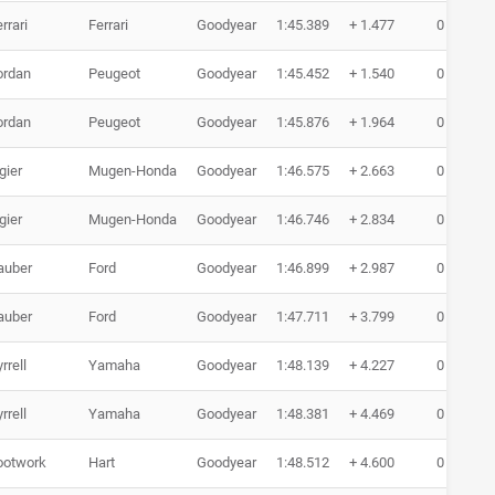
rrari
Ferrari
Goodyear
1:45.389
+ 1.477
0 Runde
ordan
Peugeot
Goodyear
1:45.452
+ 1.540
0 Runde
ordan
Peugeot
Goodyear
1:45.876
+ 1.964
0 Runde
gier
Mugen-Honda
Goodyear
1:46.575
+ 2.663
0 Runde
gier
Mugen-Honda
Goodyear
1:46.746
+ 2.834
0 Runde
auber
Ford
Goodyear
1:46.899
+ 2.987
0 Runde
auber
Ford
Goodyear
1:47.711
+ 3.799
0 Runde
rrell
Yamaha
Goodyear
1:48.139
+ 4.227
0 Runde
rrell
Yamaha
Goodyear
1:48.381
+ 4.469
0 Runde
ootwork
Hart
Goodyear
1:48.512
+ 4.600
0 Runde