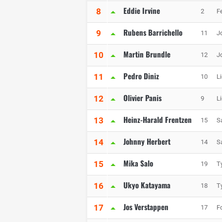
Eddie Irvine
8
2
Fe
Rubens Barrichello
9
11
J
Martin Brundle
10
12
J
Pedro Diniz
11
10
Li
Olivier Panis
12
9
Li
Heinz-Harald Frentzen
13
15
S
Johnny Herbert
14
14
S
Mika Salo
15
19
Ty
Ukyo Katayama
16
18
Ty
Jos Verstappen
17
17
F