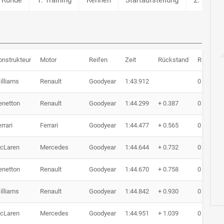
onstrukteur
Motor
Reifen
Zeit
Rückstand
Runden
illiams
Renault
Goodyear
1:43.912
0 Runde
enetton
Renault
Goodyear
1:44.299
+ 0.387
0 Runde
rrari
Ferrari
Goodyear
1:44.477
+ 0.565
0 Runde
cLaren
Mercedes
Goodyear
1:44.644
+ 0.732
0 Runde
enetton
Renault
Goodyear
1:44.670
+ 0.758
0 Runde
illiams
Renault
Goodyear
1:44.842
+ 0.930
0 Runde
cLaren
Mercedes
Goodyear
1:44.951
+ 1.039
0 Runde