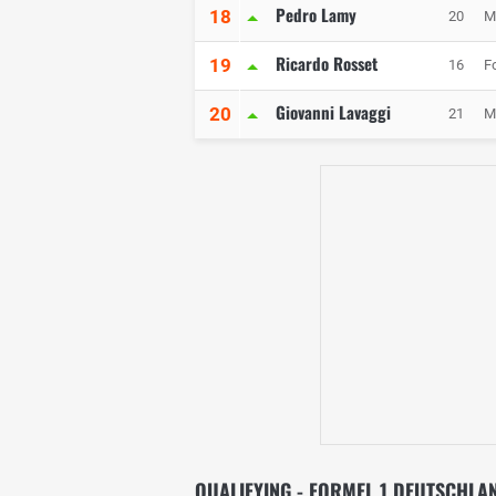
Pedro Lamy
18
20
M
Ricardo Rosset
19
16
F
Giovanni Lavaggi
20
21
M
QUALIFYING - FORMEL 1 DEUTSCHLA