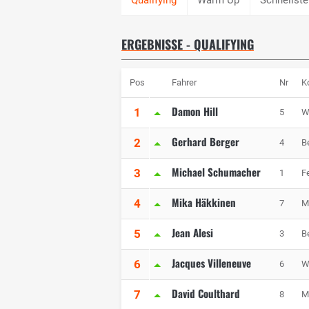
ERGEBNISSE - QUALIFYING
Pos
Fahrer
Nr
K
Damon Hill
1
5
W
Gerhard Berger
2
4
B
Michael Schumacher
3
1
Fe
Mika Häkkinen
4
7
M
Jean Alesi
5
3
B
Jacques Villeneuve
6
6
W
David Coulthard
7
8
M