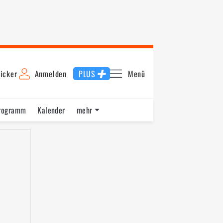
icker
Anmelden
PLUS
Menü
rogramm
Kalender
mehr
F1 Datenbank
Jobs
Über uns
ng