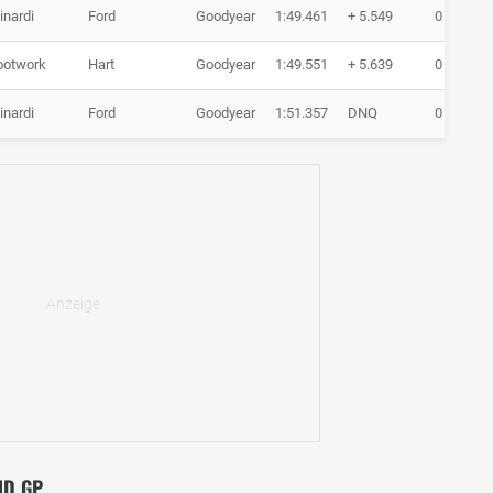
inardi
Ford
Goodyear
1:49.461
+ 5.549
0 Runde
ootwork
Hart
Goodyear
1:49.551
+ 5.639
0 Runde
inardi
Ford
Goodyear
1:51.357
DNQ
0 Runde
ND GP