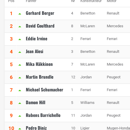
Pos
Fahrer
Nr
Konstrukteur
Motor
Gerhard Berger
1
4
Benetton
Renault
David Coulthard
2
8
McLaren
Mercedes
Eddie Irvine
3
2
Ferrari
Ferrari
Jean Alesi
4
3
Benetton
Renault
Mika Häkkinen
5
7
McLaren
Mercedes
Martin Brundle
6
12
Jordan
Peugeot
Michael Schumacher
7
1
Ferrari
Ferrari
Damon Hill
8
5
Williams
Renault
Rubens Barrichello
9
11
Jordan
Peugeot
Pedro Diniz
10
10
Ligier
Mugen-Honda