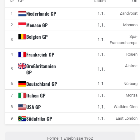
Nr
GP
Datum
Ort
Niederlande GP
1.1.
1
Zandvoort
Monaco GP
1.1.
2
Monaco
Belgien GP
Spa-
1.1.
3
Francorchamps
Frankreich GP
1.1.
4
Rouen
Großbritannien
Aintree
1.1.
5
GP
Deutschland GP
1.1.
6
Nürburg
Italien GP
1.1.
7
Monza
USA GP
1.1.
8
Watkins Glen
Südafrika GP
1.1.
9
East London
Formel 1 Ergebnisse 1962