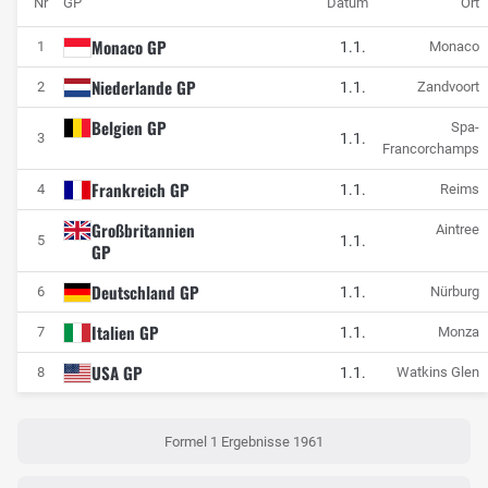
Nr
GP
Datum
Ort
Monaco GP
1.1.
1
Monaco
Niederlande GP
1.1.
2
Zandvoort
Belgien GP
Spa-
1.1.
3
Francorchamps
Frankreich GP
1.1.
4
Reims
Großbritannien
Aintree
1.1.
5
GP
Deutschland GP
1.1.
6
Nürburg
Italien GP
1.1.
7
Monza
USA GP
1.1.
8
Watkins Glen
Formel 1 Ergebnisse 1961