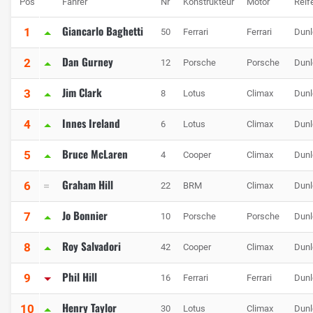
Pos
Fahrer
Nr
Konstrukteur
Motor
Reif
Giancarlo Baghetti
1
50
Ferrari
Ferrari
Dunl
Dan Gurney
2
12
Porsche
Porsche
Dunl
Jim Clark
3
8
Lotus
Climax
Dunl
Innes Ireland
4
6
Lotus
Climax
Dunl
Bruce McLaren
5
4
Cooper
Climax
Dunl
Graham Hill
6
22
BRM
Climax
Dunl
Jo Bonnier
7
10
Porsche
Porsche
Dunl
Roy Salvadori
8
42
Cooper
Climax
Dunl
Phil Hill
9
16
Ferrari
Ferrari
Dunl
Henry Taylor
10
30
Lotus
Climax
Dunl