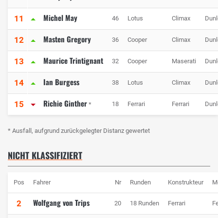
Michel May
11
46
Lotus
Climax
Dunl
Masten Gregory
12
36
Cooper
Climax
Dunl
Maurice Trintignant
13
32
Cooper
Maserati
Dunl
Ian Burgess
14
38
Lotus
Climax
Dunl
Richie Ginther
15
18
Ferrari
Ferrari
Dunl
*
* Ausfall, aufgrund zurückgelegter Distanz gewertet
NICHT KLASSIFIZIERT
Pos
Fahrer
Nr
Runden
Konstrukteur
M
Wolfgang von Trips
2
20
18 Runden
Ferrari
Fe