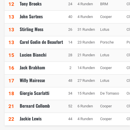
Tony Brooks
12
24
4 Runden
BRM
C
John Surtees
13
40
4 Runden
Cooper
C
Stirling Moss
13
26
31 Runden
Lotus
C
Carel Godin de Beaufort
13
14
23 Runden
Porsche
P
Lucien Bianchi
15
28
21 Runden
Lotus
C
Jack Brabham
16
2
14 Runden
Cooper
C
Willy Mairesse
17
48
27 Runden
Lotus
C
Giorgio Scarlatti
18
34
15 Runden
De Tomaso
O
Bernard Collomb
21
52
6 Runden
Cooper
C
Jackie Lewis
22
44
4 Runden
Cooper
C