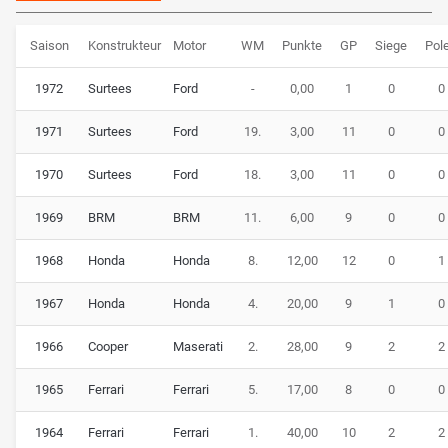
Saison
Konstrukteur
Motor
WM
Punkte
GP
Siege
Pol
1972
Surtees
Ford
-
0,00
1
0
0
1971
Surtees
Ford
19.
3,00
11
0
0
1970
Surtees
Ford
18.
3,00
11
0
0
1969
BRM
BRM
11.
6,00
9
0
0
1968
Honda
Honda
8.
12,00
12
0
1
1967
Honda
Honda
4.
20,00
9
1
0
1966
Cooper
Maserati
2.
28,00
9
2
2
1965
Ferrari
Ferrari
5.
17,00
8
0
0
1964
Ferrari
Ferrari
1.
40,00
10
2
2