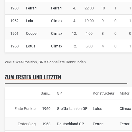
1963
Ferrari
Ferrari
4.
22,00
10
1
1
1962
Lola
Climax
4.
19,00
9
0
1
1961
Cooper
Climax
12.
4,00
8
0
0
1960
Lotus
Climax
12.
6,00
4
0
1
WM = WM-Position, SR = Schnellste Rennrunden
ZUM ERSTEN UND LETZTEN
Saison
GP
Konstrukteur
Motor
Erste Punkte
1960
Großbritannien GP
Lotus
Climax
Erster Sieg
1963
Deutschland GP
Ferrari
Ferrari