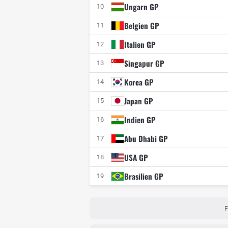
Ungarn GP
10
Belgien GP
11
Italien GP
12
Singapur GP
13
Korea GP
14
Japan GP
15
Indien GP
16
Abu Dhabi GP
17
USA GP
18
Brasilien GP
19
F