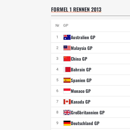
FORMEL 1 RENNEN 2013
Nr
GP
Australien GP
1
Malaysia GP
2
China GP
3
Bahrain GP
4
Spanien GP
5
Monaco GP
6
Kanada GP
7
Großbritannien GP
8
Deutschland GP
9