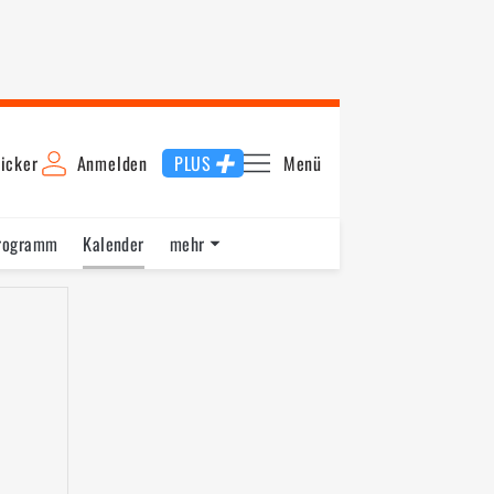
icker
Anmelden
PLUS
Menü
rogramm
Kalender
mehr
F1 Datenbank
Jobs
Über uns
6
2015
2014
2012
2011
2010
2009
2008