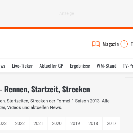
Magazin
T
ews
Live-Ticker
Aktueller GP
Ergebnisse
WM-Stand
TV-P
lder
Termine
Statistik
Testfahrten
Reglement
Lexikon
- Rennen, Startzeit, Strecken
n, Startzeiten, Strecken der Formel 1 Saison 2013. Alle
der, Videos und aktuellen News.
023
2022
2021
2020
2019
2018
2017
201