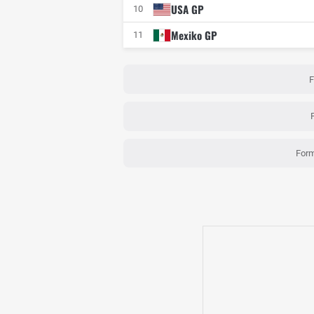
USA GP
10
Mexiko GP
11
F
Form