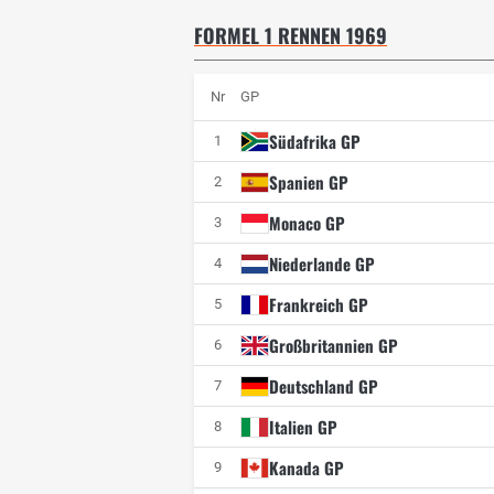
FORMEL 1 RENNEN 1969
Nr
GP
Südafrika GP
1
Spanien GP
2
Monaco GP
3
Niederlande GP
4
Frankreich GP
5
Großbritannien GP
6
Deutschland GP
7
Italien GP
8
Kanada GP
9