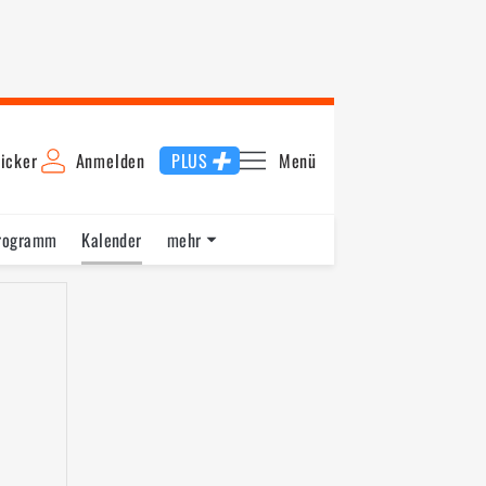
icker
Anmelden
PLUS
Menü
rogramm
Kalender
mehr
F1 Datenbank
Jobs
Über uns
6
2015
2014
2013
2012
2011
2010
2009