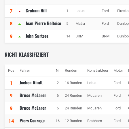
Graham Hill
7
1
Lotus
Ford
Firest
Jean Pierre Beltoise
8
5
Matra
Ford
Dunlop
John Surtees
9
14
BRM
BRM
Dunlop
NICHT KLASSIFIZIERT
Pos
Fahrer
Nr
Runden
Konstrukteur
Motor
Jochen Rindt
1
2
16 Runden
Lotus
Ford
Bruce McLaren
9
6
24 Runden
McLaren
Ford
Bruce McLaren
9
6
24 Runden
McLaren
Ford
Piers Courage
14
16
12 Runden
Brabham
Ford