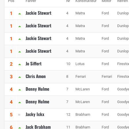
Pos
Fahrer
Nr
Konstrukteur
Motor
Reifen
Jackie Stewart
1
4
Matra
Ford
Dunlop
Jackie Stewart
1
4
Matra
Ford
Dunlop
Jackie Stewart
1
4
Matra
Ford
Dunlop
Jackie Stewart
1
4
Matra
Ford
Dunlop
Jo Siffert
2
10
Lotus
Ford
Firest
Chris Amon
3
8
Ferrari
Ferrari
Firest
Denny Hulme
4
7
McLaren
Ford
Goodye
Denny Hulme
4
7
McLaren
Ford
Goodye
Jacky Ickx
5
12
Brabham
Ford
Goodye
Jack Brabham
6
11
Brabham
Ford
Goodye