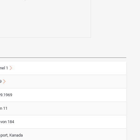
mel 1
9
09.1969
on 11
 von 184
port, Kanada