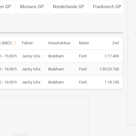
en GP
Monaco GP
Niederlande GP
Frankreich GP
Gr
t (MEZ)
Fahrer
Konstrukteur
Motor
Zeit
0 - 15:00 h
Jacky Ickx
Brabham
Ford
1:17.400
0 - 16:00 h
Jacky Ickx
Brabham
Ford
1:59:25.700
0 - 16:00 h
Jacky Ickx
Brabham
Ford
1:18.100