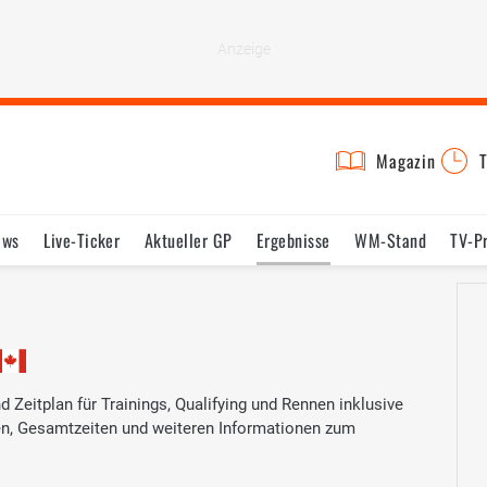
Magazin
T
ews
Live-Ticker
Aktueller GP
Ergebnisse
WM-Stand
TV-P
lder
Termine
Statistik
Testfahrten
Reglement
Lexikon
Zeitplan für Trainings, Qualifying und Rennen inklusive
ten, Gesamtzeiten und weiteren Informationen zum