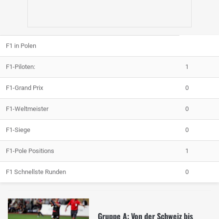
F1 in Polen
F1-Piloten:
1
F1-Grand Prix
0
F1-Weltmeister
0
F1-Siege
0
F1-Pole Positions
1
F1 Schnellste Runden
0
Gruppe A: Von der Schweiz bis