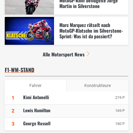
MotoGP-Kniff beflügelte Jorge
Martin in Silverstone
Marc Marquez rätselt nach
MotoGP-Klatsche im Silverstone-
Sprint: Was ist da passiert?
Alle Motorsport News
F1-WM-STAND
Fahrer
Konstrukteure
Kimi Antonelli
1
219 P
Lewis Hamilton
2
169 P
George Russell
3
160 P