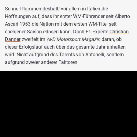
Schnell flammen deshalb vor allem in Italien die
Hoffnungen auf, dass ihr erster WM-Führender seit Alberto
Ascari 1953 die Nation mit dem ersten WM-Titel seit
ebenjener Saison erlösen kann. Doch F1-Experte
Christian
Danner
zweifelt im
AvD Motorsport Magazin
daran, ob
dieser Erfolgslauf auch über das gesamte Jahr anhalten
wird. Nicht aufgrund des Talents von Antonelli, sondern
aufgrund zweier anderer Faktoren.