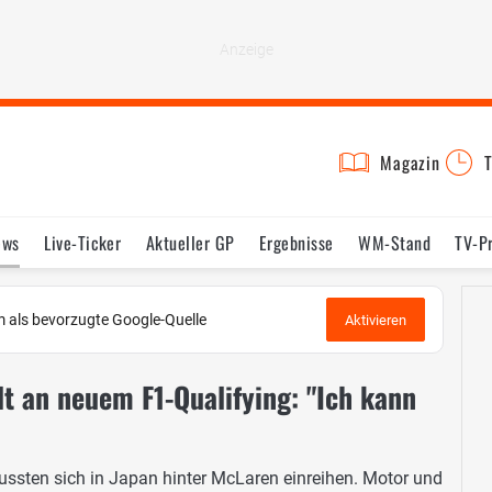
Magazin
T
ews
Live-Ticker
Aktueller GP
Ergebnisse
WM-Stand
TV-P
lder
Termine
Statistik
Testfahrten
Reglement
Lexikon
 als bevorzugte Google-Quelle
Aktivieren
lt an neuem F1-Qualifying: "Ich kann
ssten sich in Japan hinter McLaren einreihen. Motor und