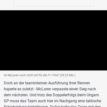
Ist McLaren noch nicht reif für den F1-Titel? (09:25 Min.)
Doch an der teaminternen Ausführung ihrer Rennen
haperte es zuletzt - McLaren verpasste einen Sieg nach
dem nächsten. Und trotz des Doppelerfolgs beim Ungarn
GP muss das Team auch hier im Nachgang eine taktische
Entscheidung hinterfragen. Dabei hatte das Team mit den