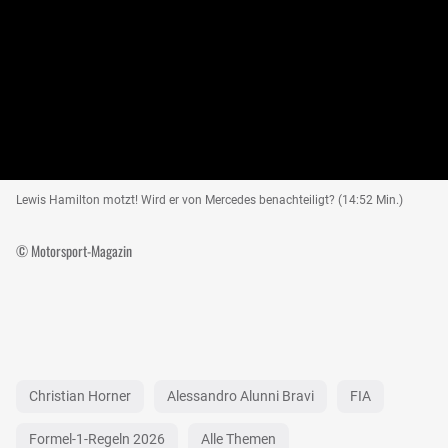
Lewis Hamilton motzt! Wird er von Mercedes benachteiligt? (14:52 Min.)
© Motorsport-Magazin
Christian Horner
Alessandro Alunni Bravi
FIA
Formel-1-Regeln 2026
Alle Themen