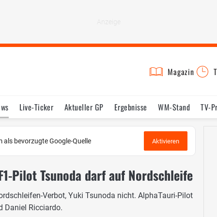
Magazin
T
ews
Live-Ticker
Aktueller GP
Ergebnisse
WM-Stand
TV-P
lder
Termine
Statistik
Testfahrten
Reglement
Lexikon
 als bevorzugte Google-Quelle
Aktivieren
1-Pilot Tsunoda darf auf Nordschleife
rdschleifen-Verbot, Yuki Tsunoda nicht. AlphaTauri-Pilot
d Daniel Ricciardo.