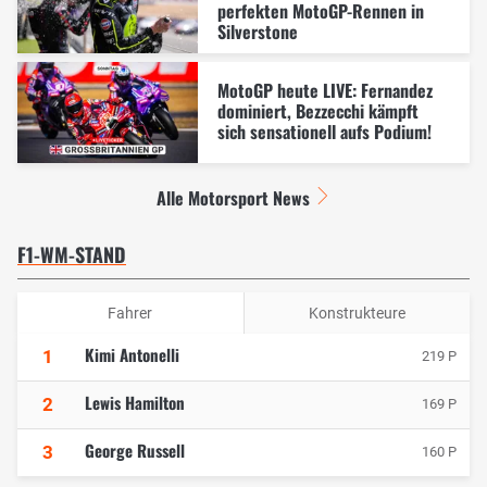
perfekten MotoGP-Rennen in
Silverstone
MotoGP heute LIVE: Fernandez
dominiert, Bezzecchi kämpft
sich sensationell aufs Podium!
Alle Motorsport News
F1-WM-STAND
Fahrer
Konstrukteure
Kimi Antonelli
1
219 P
Lewis Hamilton
2
169 P
George Russell
3
160 P