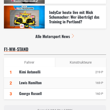
IndyCar heute live mit Mick
Schumacher: Wer überträgt das
Training in Portland?
Alle Motorsport News
F1-WM-STAND
Fahrer
Konstrukteure
Kimi Antonelli
1
219 P
Lewis Hamilton
2
169 P
George Russell
3
160 P