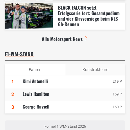
BLACK FALCON setzt
Erfolgsserie fort: Gesamtpodium
und vier Klassensiege beim NLS
6h-Rennen
Alle Motorsport News
F1-WM-STAND
Fahrer
Konstrukteure
Kimi Antonelli
1
219 P
Lewis Hamilton
2
169 P
George Russell
3
160 P
Formel 1 WM-Stand 2026